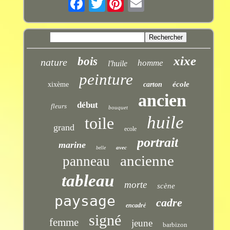
xixe
bois
nature
homme
l'huile
peinture
école
xixème
carton
ancien
début
fleurs
bouquet
huile
toile
grand
ecole
portrait
marine
avec
belle
ancienne
panneau
tableau
morte
scène
paysage
cadre
encadré
signé
femme
jeune
barbizon