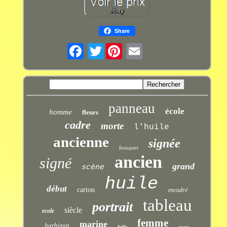
Share
Twitter
panneau
école
homme
fleurs
cadre
morte
l'huile
ancienne
signée
bouquet
ancien
signé
grand
scène
huile
début
carton
encadré
tableau
portrait
siècle
ecole
femme
marine
barbizon
avec
belle