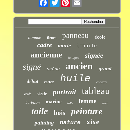
Twitter
panneau
école
homme
fleurs
cadre
morte
l'huile
ancienne
signée
bouquet
ancien
signé
grand
scène
huile
début
carton
encadré
tableau
portrait
siècle
ecole
femme
marine
barbizon
avec
belle
toile
peinture
bois
xixe
nature
painting