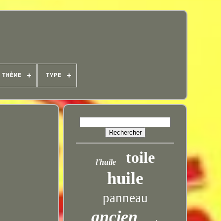
THÈME
TYPE
toile
l'huile
huile
panneau
ancien