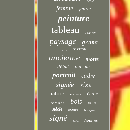
ecole
femme
jeune
peinture
tableau
carton
paysage
grand
xixème
avec
ancienne
morte
marine
début
portrait
cadre
xixe
signée
nature
école
encadré
bois
barbizon
fleurs
siècle
scène
bouquet
signé
homme
belle