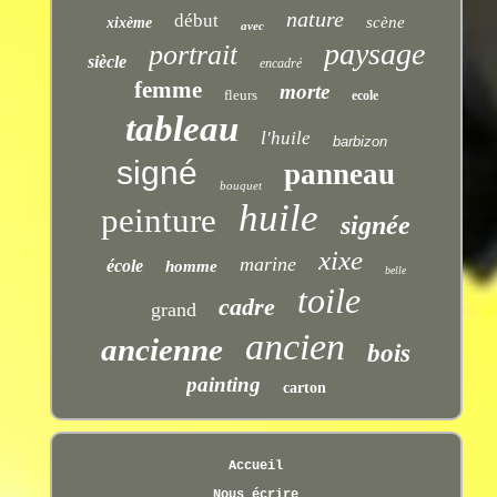
nature
début
scène
xixème
avec
paysage
portrait
siècle
encadré
femme
morte
fleurs
ecole
tableau
l'huile
barbizon
signé
panneau
bouquet
huile
peinture
signée
xixe
marine
école
homme
belle
toile
cadre
grand
ancien
ancienne
bois
painting
carton
Accueil
Nous écrire