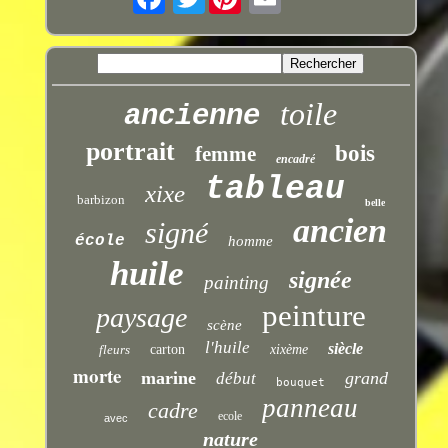
toile
ancienne
portrait
bois
femme
encadré
tableau
xixe
barbizon
belle
ancien
signé
école
homme
huile
signée
painting
peinture
paysage
scène
l'huile
siècle
fleurs
carton
xixème
morte
marine
grand
début
bouquet
panneau
cadre
ecole
avec
nature