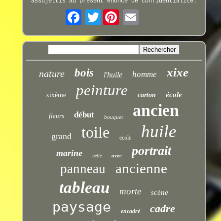
assujettis au présent énoncé de confidentialité.
Twitter
xixe
bois
nature
homme
l'huile
peinture
école
xixème
carton
ancien
début
fleurs
bouquet
huile
toile
grand
ecole
portrait
marine
avec
belle
ancienne
panneau
tableau
morte
scène
paysage
cadre
encadré