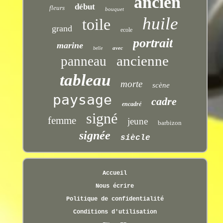
ancien
début
fleurs
bouquet
huile
toile
grand
ecole
portrait
marine
avec
belle
ancienne
panneau
tableau
morte
scène
paysage
cadre
encadré
signé
femme
jeune
barbizon
signée
siècle
Accueil
Nous écrire
Politique de confidentialité
Conditions d'utilisation