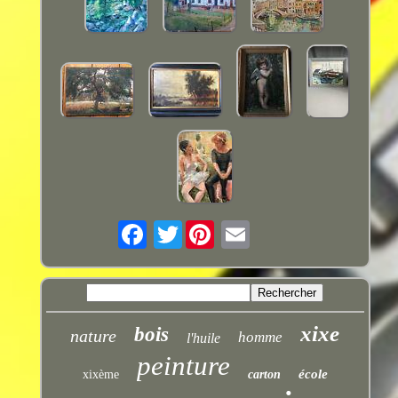
Twitter
xixe
bois
nature
homme
l'huile
peinture
école
xixème
carton