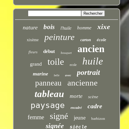
xixe
bois
nature
homme
l'huile
peinture
école
xixème
carton
ancien
début
fleurs
bouquet
huile
toile
grand
ecole
portrait
marine
avec
belle
ancienne
panneau
tableau
morte
scène
paysage
cadre
encadré
signé
femme
jeune
barbizon
signée
siècle