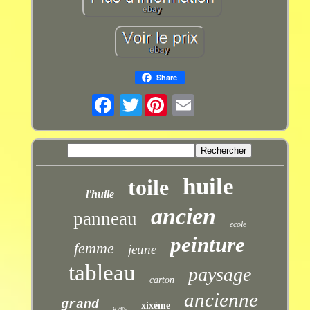
Share
Twitter
huile
toile
l'huile
ancien
panneau
ecole
peinture
femme
jeune
tableau
paysage
carton
ancienne
grand
xixème
avec