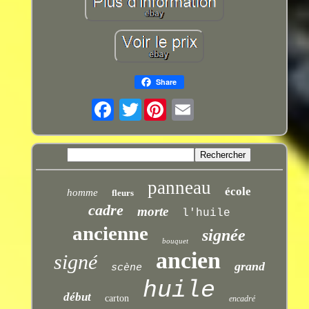
Share
Twitter
panneau
école
homme
fleurs
cadre
morte
l'huile
ancienne
signée
bouquet
ancien
signé
grand
scène
huile
début
carton
encadré