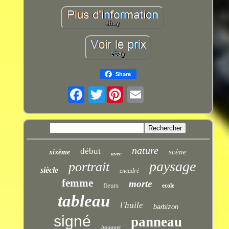
Share
Twitter
nature
début
scène
xixème
avec
paysage
portrait
siècle
encadré
femme
morte
fleurs
ecole
tableau
l'huile
barbizon
signé
panneau
bouquet