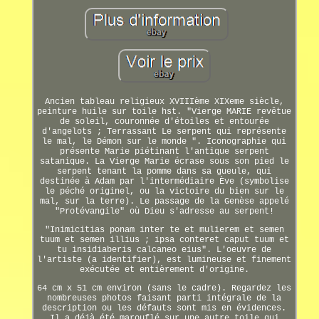
Ancien tableau religieux XVIIIème XIXeme siècle,
peinture huile sur toile hst. "Vierge MARIE revêtue
de soleil, couronnée d'étoiles et entourée
d'angelots ; Terrassant Le serpent qui représente
le mal, le Démon sur le monde ". Iconographie qui
présente Marie piétinant l'antique serpent
satanique. La Vierge Marie écrase sous son pied le
serpent tenant la pomme dans sa gueule, qui
destinée à Adam par l'intermédiaire Ève (symbolise
le péché originel, ou la victoire du bien sur le
mal, sur la terre). Le passage de la Genèse appelé
"Protévangile" où Dieu s'adresse au serpent!
"Inimicitias ponam inter te et mulierem et semen
tuum et semen illius ; ipsa conteret caput tuum et
tu insidiaberis calcaneo eius". L'oeuvre de
l'artiste (a identifier), est lumineuse et finement
exécutée et entièrement d'origine.
64 cm x 51 cm environ (sans le cadre). Regardez les
nombreuses photos faisant parti intégrale de la
description ou les défauts sont mis en évidences.
Il a déjà été marouflé sur une autre toile qui