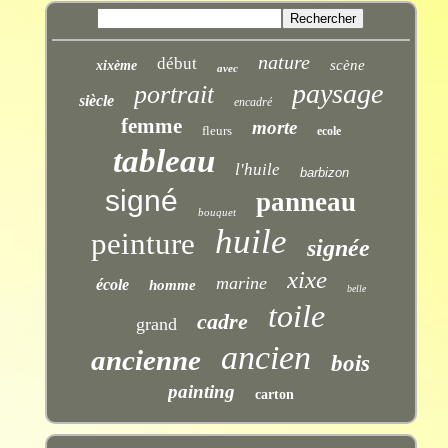
nature
début
scène
xixème
avec
paysage
portrait
siècle
encadré
femme
morte
fleurs
ecole
tableau
l'huile
barbizon
signé
panneau
bouquet
huile
peinture
signée
xixe
marine
école
homme
belle
toile
cadre
grand
ancien
ancienne
bois
painting
carton