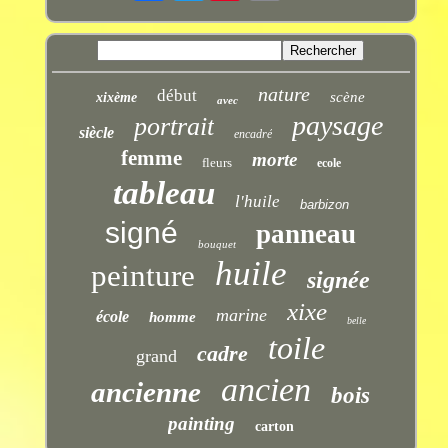
nature
début
scène
xixème
avec
paysage
portrait
siècle
encadré
femme
morte
fleurs
ecole
tableau
l'huile
barbizon
signé
panneau
bouquet
huile
peinture
signée
xixe
marine
école
homme
belle
toile
cadre
grand
ancien
ancienne
bois
painting
carton