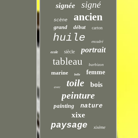
signé
signée
ancien
scène
grand
début
carton
huile
encadré
portrait
siècle
ecole
tableau
barbizon
femme
marine
belle
toile
bois
avec
peinture
nature
painting
xixe
paysage
xixème