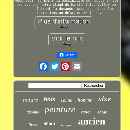
Vous avez néanmoins la possibilité de récupérer vos
achats sur notre stand du Marché Jules Vallès en
nous en faisant la demande. Nous acceptons les
retours dans un délai de 30 jours.
Share
Twitter
xixe
bois
nature
homme
l'huile
peinture
école
xixème
carton
ancien
début
fleurs
bouquet