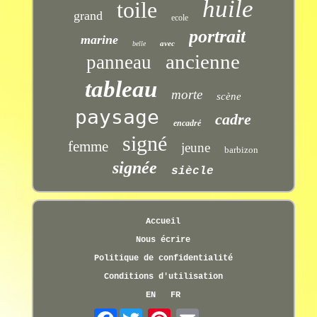
huile
toile
grand
ecole
portrait
marine
avec
belle
ancienne
panneau
tableau
morte
scène
paysage
cadre
encadré
signé
femme
jeune
barbizon
signée
siècle
Accueil
Nous écrire
Politique de confidentialité
Conditions d'utilisation
EN
FR
Facebook