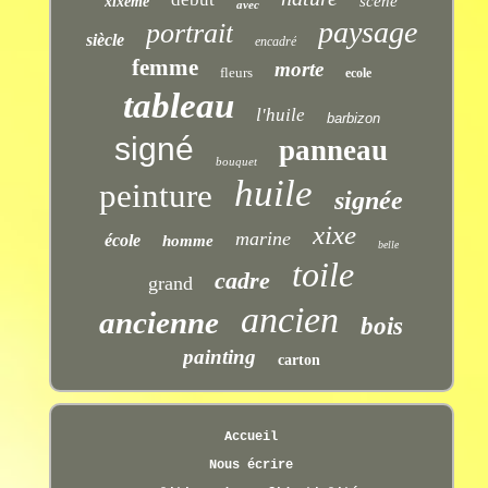
scène
xixème
avec
paysage
portrait
siècle
encadré
femme
morte
fleurs
ecole
tableau
l'huile
barbizon
signé
panneau
bouquet
huile
peinture
signée
xixe
marine
école
homme
belle
toile
cadre
grand
ancien
ancienne
bois
painting
carton
Accueil
Nous écrire