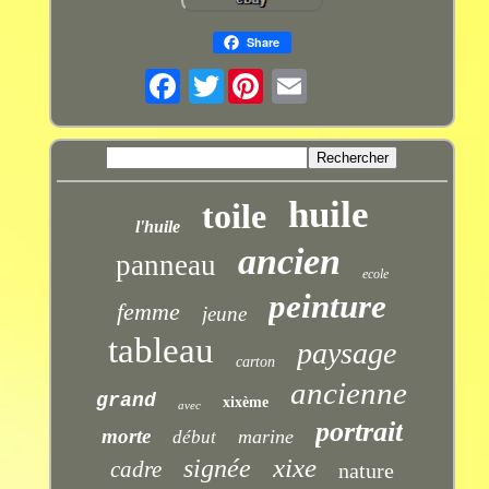
Share
Twitter
huile
toile
l'huile
ancien
panneau
ecole
peinture
femme
jeune
tableau
paysage
carton
ancienne
grand
xixème
avec
portrait
morte
marine
début
xixe
signée
cadre
nature