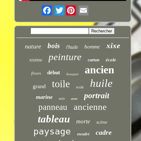
Twitter
xixe
bois
nature
homme
l'huile
peinture
école
xixème
carton
ancien
début
fleurs
bouquet
huile
toile
grand
ecole
portrait
marine
avec
belle
ancienne
panneau
tableau
morte
scène
paysage
cadre
encadré