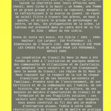
laissé la charrette avec leurs affaires sans
cheval, donc tirée à la main! , un homme, une femme
et un grand groupe d'enfants se reposent, mangent,
se rafraîchissent à la source ou jouent. Un rayon
de soleil filtre à travers les arbres, en haut à
gauche, et éclaire le groupe de personnages au
centre, en bas, les protagonistes de la scène. Le
tableau est présenté dans un cadre doré de la fin
du XIXe - début du XXe siècle.
Scena di sosta nel bosco. XIX Siècle / 1801 - 1900.
Hauteur: 116 Largeur: 150 Profondeur: 13.
Dimensions de l'Oeuvre (cm). UNE NOUVELLE VIE POUR
LES CHOSES PLUS DE VALEUR POUR LES PERSONNES,
DEPUIS 1999.
La coopérative de travail Di Mano in Mano a été
fondée en 1999 à l'initiative de quelques membres
des communautés de Villapizzone et de Castellazzo,
en adoptant leurs valeurs et en les transposant
dans le monde du travail. Les règles de Di Mano in
Mano reposent sur le respect de la vie de chaque
travailleur et de ses besoins personnels et
familiaux. Prendre soin de l'environnement, de son
territoire et de la communauté qui l'habite, de son
histoire, de son art et de sa culture, de ses
besoins en matière d'opportunités de travail et de
formation et de ses fragilités sociales : ces
valeurs sont les fondements solides sur lesquels
nous avons construit au fil des ans un modèle
d'entreprise unique, fidèle à cette idée
révolutionnaire de trouver et de mettre en pratique