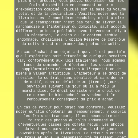
plus d'un produit, vous pouvez économiser sur les
frais d'expédition en demandant un prix
d'expédition combiné, calculé sur la base du volume
total et de la destination. Veuillez noter que la
livraison est à considérer Roadside, c'est-à-dire
que le transporteur n'est pas tenu de livrer la
marchandise à l'intérieur du domicile, sauf accords
différents pris au préalable avec le vendeur. Si, à
la réception, le colis ou le contenu semble
endommagé, choisissez l'option Réserve de contrôle
du colis intact et prenez des photos du colis.
En cas d'achat d'un objet antique, il est possible
que l'expédition soit retardée de quelques semaines
car, conformément aux lois italiennes, nous sommes
tenus de demander et d'obtenir les documents
supplémentaires nécessaires à l'exportation de
biens à valeur artistique. L'acheteur a le droit de
résilier le contrat, sans pénalité et sans donner
de motif, dans un délai de 30 (trente) jours
ouvrables suivant le jour où il a reçu la
marchandise. Ce droit consiste en le droit de
retourner le bien acheté au vendeur et le
remboursement conséquent du prix d'achat.
En cas de retour pour objet non conforme, veuillez
noter qu'afin d'obtenir un remboursement, y compris
les frais de transport, il est nécessaire de
fournir des photos du colis endommagé ou
d'éventuelles casses des objets reçus. Les photos
doivent nous parvenir au plus tard 10 jours
ouvrables après la livraison. Le retour s'entend
aux frais et sous la responsabilité du Client. Chez