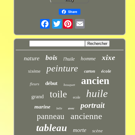
Share
Twitter
xixe
bois
nature
homme
l'huile
peinture
école
xixème
carton
ancien
début
fleurs
bouquet
huile
toile
grand
ecole
portrait
marine
avec
belle
ancienne
panneau
tableau
morte
scène