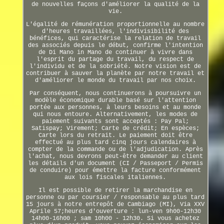
de nouvelles façons d'améliorer la qualité de la
vie.
L'égalité de rémunération proportionnelle au nombre
d'heures travaillées, l'indivisibilité des
bénéfices, qui caractérise la relation de travail
des associés depuis le début, confirme l'intention
de Di Mano in Mano de continuer à vivre dans
l'esprit du partage du travail, du respect de
l'individu et de la sobriété. Notre vision est de
contribuer à sauver la planète par notre travail et
d'améliorer le monde du travail par nos choix.
Par conséquent, nous continuerons à poursuivre un
modèle économique durable basé sur l'attention
portée aux personnes, à leurs besoins et au monde
qui nous entoure. Alternativement, les modes de
paiement suivants sont acceptés : Pay Pal;
Satispay; Virement; Carte de crédit; En espèces;
Carte lors du retrait. Le paiement doit être
effectué au plus tard cinq jours calendaires à
compter de la commande ou de l'adjudication. Après
l'achat, nous devrons peut-être demander au client
les détails d'un document (CI / Passeport / Permis
de conduire) pour émettre la facture conformément
aux lois fiscales italiennes.
Il est possible de retirer la marchandise en
personne ou par coursier / responsable au plus tard
15 jours à notre entrepôt de Cambiago (MI), Via XXV
Aprile 57;heures d'ouverture : lun-ven 9h00-12h30
14h00-16h00 ; sam 10h00 - 12h30. Si vous achetez