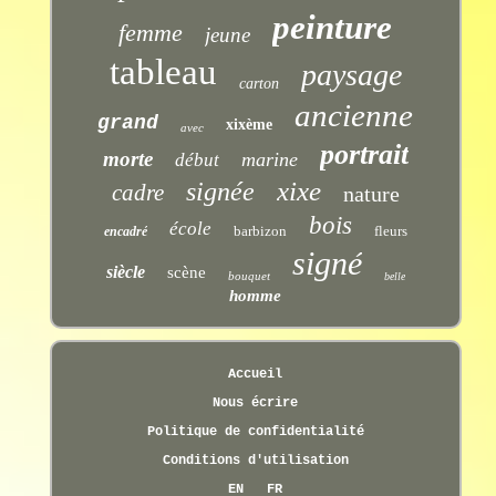
peinture
femme
jeune
tableau
paysage
carton
ancienne
grand
xixème
avec
portrait
morte
marine
début
xixe
signée
cadre
nature
bois
école
barbizon
fleurs
encadré
signé
siècle
scène
bouquet
belle
homme
Accueil
Nous écrire
Politique de confidentialité
Conditions d'utilisation
EN
FR