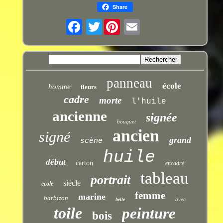
Share
Twitter
panneau
école
homme
fleurs
cadre
morte
l'huile
ancienne
signée
bouquet
ancien
signé
grand
scène
huile
début
carton
encadré
tableau
portrait
siècle
ecole
femme
marine
barbizon
avec
belle
toile
peinture
bois