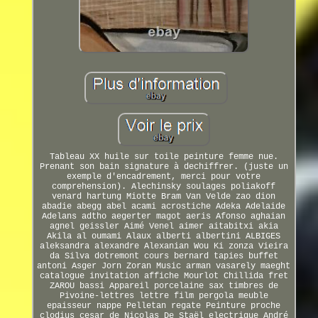
Tableau XX huile sur toile peinture femme nue.
Prenant son bain signature à dechiffrer. (juste un
exemple d'encadrement, merci pour votre
comprehension). Alechinsky soulages poliakoff
venard hartung Miotte Bram Van Velde zao dion
abadie abegg abel acami acrostiche Adeka Adelaide
Adelans adtho aegerter magot aeris Afonso aghaian
agnel geissler Aimé Venel aimer aitabitxi akia
Akila al oumami Alaux alberti albertini ALBIGES
aleksandra alexandre Alexanian Wou Ki zonza Vieira
da Silva dotremont cours bernard tapies buffet
antoni Asger Jorn Zoran Music arman vasarely maeght
catalogue invitation affiche Mourlot Chillida fret
ZAROU bassi Appareil porcelaine sax timbres de
Pivoine-lettres lettre film pergola meuble
epaisseur nappe Pelletan regate Peinture proche
clodius cesar de Nicolas De Staël electrique André