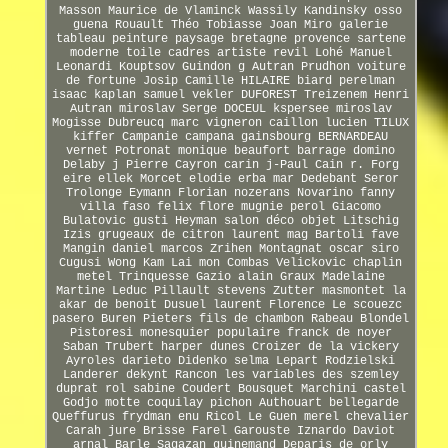
Masson Maurice de Vlaminck Wassily Kandinsky osso
guena Rouault Théo Tobiasse Joan Miro galerie
tableau peinture paysage bretagne provence sartene
moderne toile cadres artiste revil Lohé Manuel
Leonardi Kouptsov Guindon g Autran Prudhon voiture
de fortune Josip Camille HILAIRE biard perelman
isaac kaplan samuel vekler DUFOREST Treizenem Henri
Autran miroslav Serge DOCEUL kspersee miroslav
Mogisse Dubreucq marc vigneron caillon lucien TILUX
kiffer Campanie campana gainsbourg BERNARDEAU
vernet Potronat monique beaufort barrage domino
Delaby j Pierre Cayron carin j-Paul Cain r. Forg
eire ellek Morcet elodie erba mar Dedebant Seror
Trolonge Eymann Florian nozerans Novarino fanny
villa faso felix flore mugnie perol Giacomo
Bulatovic gusti Heyman salon déco objet Litschig
Izis grugeaux de citron laurent mag Bartoli fave
Mangin daniel marcos Zrihen Montagnat oscar siro
Cugusi Wong Kam Lai mon Combas Velickovic chaplin
metel Trinquesse Gazio alain Graux Madelaine
Martine Leduc Pillault stevens Zutter masmontet la
akar de benoit Dusuel laurent Florence Le scouezc
pasero Buren Pieters fils de chambon Rabeau Blondel
Pistoresi monesquier populaire franck de noyer
Saban Trubert harper dunes Croizer de la vickery
Ayroles darieto Didenko selma Lepart Rodzielski
Landerer dekynt Rancon les variables des szemley
duprat rol sabine Coudert Bousquet Marchini castel
Godjo motte coquilay pichon Authouart bellegarde
Queffurus frydman enu Ricol Le Guen merel chevalier
Carah jure Brisse Farel Garouste Iznardo Daviot
arnal Barle Sagazan guinemand Deparis de orly