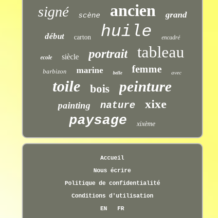
ancien
signé
grand
scène
huile
début
carton
encadré
tableau
portrait
siècle
ecole
femme
marine
barbizon
avec
belle
toile
peinture
bois
xixe
nature
painting
paysage
xixème
Accueil
Nous écrire
Politique de confidentialité
Conditions d'utilisation
EN
FR