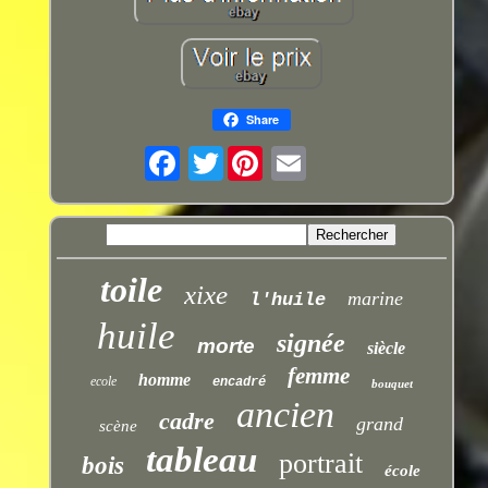
Share
Twitter
toile
xixe
marine
l'huile
huile
signée
morte
siècle
femme
homme
ecole
encadré
bouquet
ancien
cadre
grand
scène
tableau
portrait
bois
école