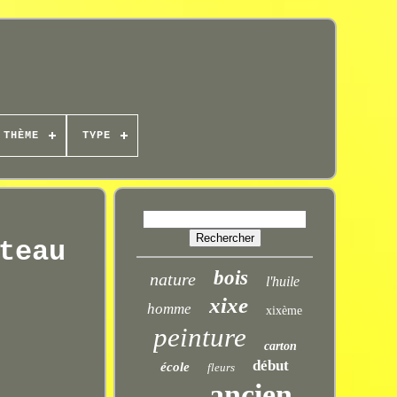
THÈME
TYPE
teau
bois
nature
l'huile
xixe
homme
xixème
peinture
carton
début
école
fleurs
ancien