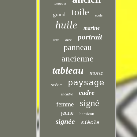
bouquet
toile
grand
ecole
huile
marine
portrait
avec
belle
panneau
ancienne
tableau
morte
paysage
scène
cadre
encadré
signé
femme
jeune
barbizon
signée
siècle