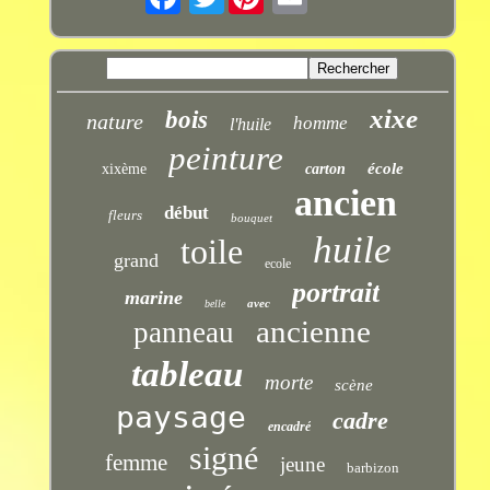
xixe
bois
nature
homme
l'huile
peinture
école
xixème
carton
ancien
début
fleurs
bouquet
huile
toile
grand
ecole
portrait
marine
avec
belle
ancienne
panneau
tableau
morte
scène
paysage
cadre
encadré
signé
femme
jeune
barbizon