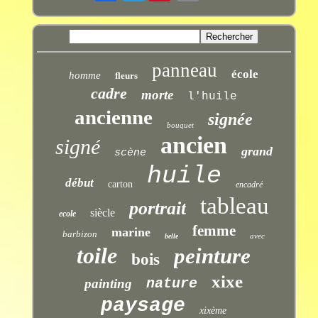
panneau
école
homme
fleurs
cadre
morte
l'huile
ancienne
signée
bouquet
ancien
signé
grand
scène
huile
début
carton
encadré
tableau
portrait
siècle
ecole
femme
marine
barbizon
avec
belle
toile
peinture
bois
xixe
nature
painting
paysage
xixème