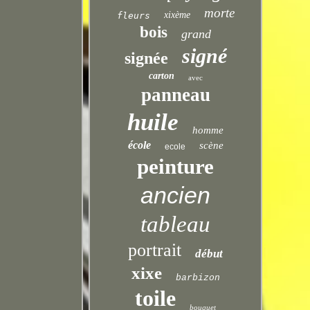
morte
xixème
fleurs
bois
grand
signé
signée
carton
avec
panneau
huile
homme
école
scène
ecole
peinture
ancien
tableau
portrait
début
xixe
barbizon
toile
bouquet