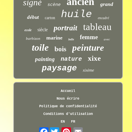
ancien
signé
grand
scène
huile
début
carton
encadré
tableau
portrait
siècle
ecole
femme
marine
barbizon
avec
belle
toile
peinture
bois
xixe
nature
painting
paysage
xixème
Accueil
Nous écrire
Politique de confidentialité
Conditions d'utilisation
EN
FR
Facebook