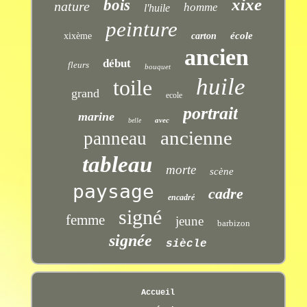
xixe
bois
nature
homme
l'huile
peinture
école
xixème
carton
ancien
début
fleurs
bouquet
huile
toile
grand
ecole
portrait
marine
avec
belle
ancienne
panneau
tableau
morte
scène
paysage
cadre
encadré
signé
femme
jeune
barbizon
signée
siècle
Accueil