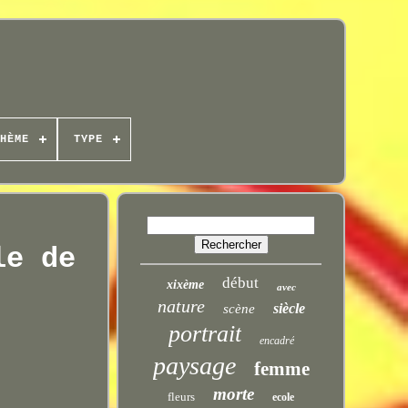
HÈME
TYPE
le de
début
xixème
avec
nature
siècle
scène
portrait
encadré
paysage
femme
morte
fleurs
ecole