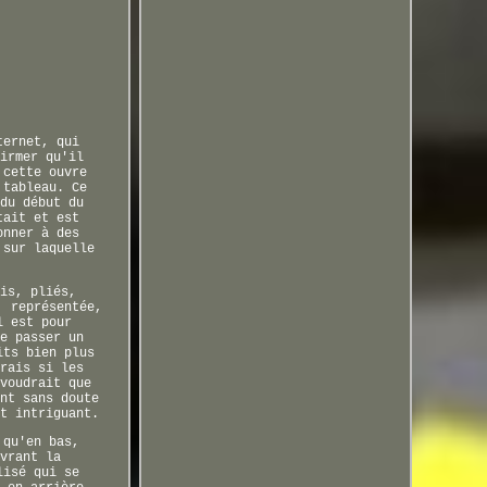
ternet, qui
irmer qu'il
 cette ouvre
 tableau. Ce
du début du
tait et est
onner à des
 sur laquelle
is, pliés,
, représentée,
l est pour
e passer un
its bien plus
rais si les
voudrait que
nt sans doute
t intriguant.
 qu'en bas,
vrant la
lisé qui se