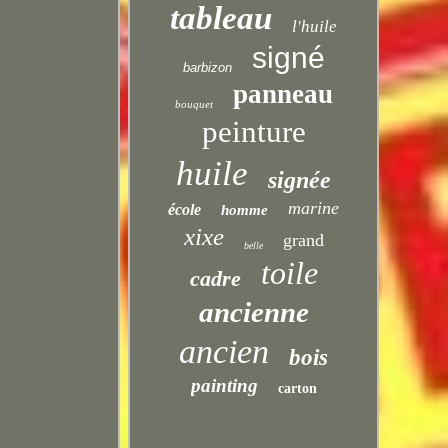
tableau
l'huile
signé
barbizon
panneau
bouquet
peinture
huile
signée
marine
école
homme
xixe
grand
belle
toile
cadre
ancienne
ancien
bois
painting
carton