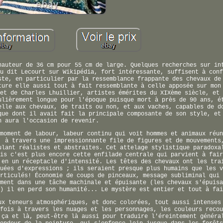
hauteur de 36 cm pour 55 cm de large. Quelques recherches sur in
u dit Lecourt sur Wikipédia, fort intéressante, suffisent à conf
ste, en particulier par la ressemblance frappante des chevaux de
ture elle aussi tout à fait ressemblante à celle apposée sur mon
et de Charles Lhuillier, artistes émérites du XIXème siècle, et 
ulièrement longue pour l'époque puisque mort à près de 90 ans, é
elle aux chevaux, de traits ou non, et aux vaches, capables de d
que dont il avait fait la principale composante de son style, et
n aura l'occasion de revenir.
moment de labour, labeur continu qui voit hommes et animaux réun
, à travers une impressionnante file de figures et de mouvements
ulant réalistes et abstraites. Cet attelage stylistique paradoxa
is c'est plus encore cette enfilade centrale qui parvient à fair
 en un réceptacle d'intensité. Les têtes des chevaux ont les tra
uées d'expressions ; ils seraient presque plus humains que les v
rticulés! Économie de coups de pinceaux, message subliminal qui 
ment dans une tâche machinale et épuisante (les chevaux s'épuisa
) il en perd son humanité... Le mystère est entier et tout à fai
ux teneurs atmosphériques, et donc colorées, tout aussi intenses
fois à travers les nuages et les personnages, les couleurs recou
 ça et là, peut-être là aussi pour traduire l'éreintement généra