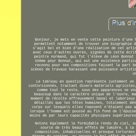
Bonjour, je mets en vente cette peinture d'une 
permettent notamment de trouver une biographie d
s'agit bel et bien d'une réalisation de cet arti
avec ceux d'autres ouvres, signées de cette écri
peintre normand, qui fut l'élève de Léon Bonnat 
XXème pour Bonnat, qui eut une existence partic
reconnu pour ses compositions faisant la part b
scènes de travaux harassant une puissance artisti
o
Le tableau en question représente justement un 
contorsionnés, tractant divers matériels agricoles
comme tout le reste, sous des apparences se vo
beaucoup dans le caractère unique de l'ouvre, ma
moment de récolte affreusement banal et laborieux
détaillés que les têtes humaines, totalement dén
corps sur lesquels elles reposent n'étaient pas a
lorsque l'homme est poussé au fin fond de l'épuise
moins de par leurs capacités physiques supérieures
Notons également le formidable rendu du ciel, a
source de très beaux effets de lumière, à la 
composition, inhabituelles et presque torturées