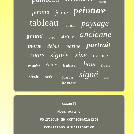
ecole
peinture
femme
jeune
tableau
paysage
carton
ancienne
grand
xixème
avec
portrait
morte
marine
début
xixe
signée
cadre
nature
bois
école
barbizon
fleurs
encadré
signé
siècle
scène
bouquet
belle
homme
Accueil
Nous écrire
Politique de confidentialité
Conditions d'utilisation