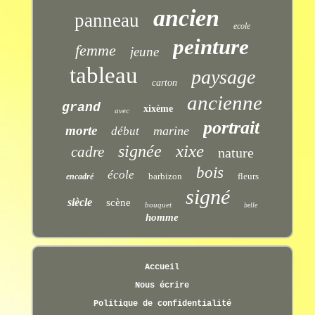
ancien
panneau
ecole
peinture
femme
jeune
tableau
paysage
carton
ancienne
grand
xixème
avec
portrait
morte
marine
début
xixe
signée
cadre
nature
bois
école
barbizon
fleurs
encadré
signé
siècle
scène
bouquet
belle
homme
Accueil
Nous écrire
Politique de confidentialité