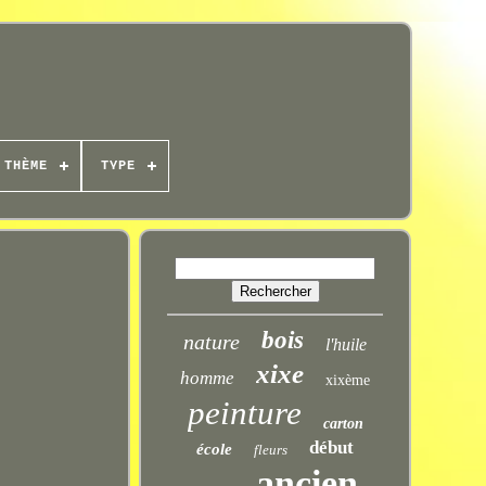
THÈME
TYPE
bois
nature
l'huile
xixe
homme
xixème
peinture
carton
début
école
fleurs
ancien