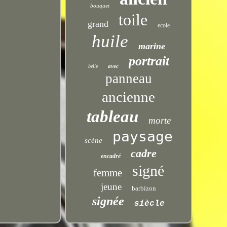
bouquet
toile
grand
ecole
huile
marine
portrait
avec
belle
panneau
ancienne
tableau
morte
paysage
scène
cadre
encadré
signé
femme
jeune
barbizon
signée
siècle