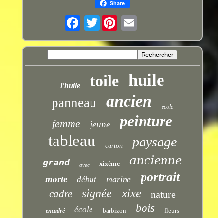
Share
Twitter
huile
toile
l'huile
ancien
panneau
ecole
peinture
femme
jeune
tableau
paysage
carton
ancienne
grand
xixème
avec
portrait
morte
marine
début
xixe
signée
cadre
nature
bois
école
barbizon
fleurs
encadré