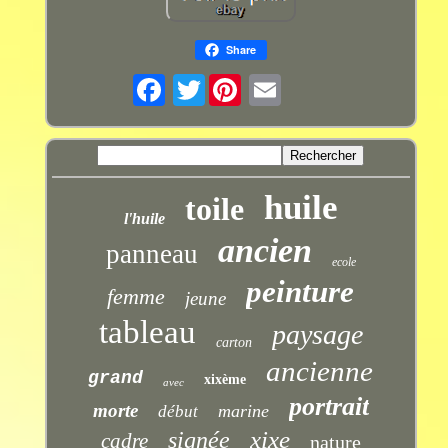
Share
Twitter
huile
toile
l'huile
ancien
panneau
ecole
peinture
femme
jeune
tableau
paysage
carton
ancienne
grand
xixème
avec
portrait
morte
marine
début
xixe
signée
cadre
nature