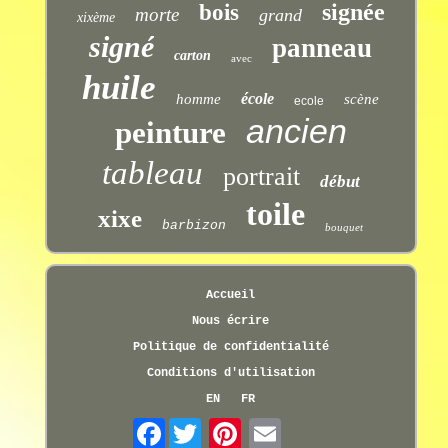
signée
bois
morte
grand
xixème
signé
panneau
carton
avec
huile
école
homme
scène
ecole
ancien
peinture
tableau
portrait
début
toile
xixe
barbizon
bouquet
Accueil
Nous écrire
Politique de confidentialité
Conditions d'utilisation
EN
FR
Facebook