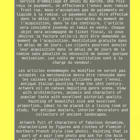
service d'emballage et envoi du marché. Une fois
reçu le payement, on effectuera l'envoi avec remise
front rue. Nous n'acceptons pas de paiements en
liquide à la remise. Le payement doit être effectué
dans le délai de 7 jours ouvrables du moment de
l'acquisition, dans le cas contraire, l'article
sera considéré invendu et remis en vente. Chaque
objet sera accompagné de ticket fiscal, si vous
désirez la facture celle-ci doit être demandée au
moment de l'acquisition. Restitution gratuite dans
le délai de 30 jours. Les clients pourront annuler
leur acquisition dans le délai de 30 jours de la
remise sans pénalité ou nécessité de donner quelque
motivation. Les coûts de restitution sont à la
charge du vendeur.
Les articles endommagés ou modifies ne seront pas
acceptés. La marchandise devra être renvoyée dans
les caisses originales utilisées pour l'envoi.
Antique Italian painting from the 18th century.
Artwork oil on canvas depicting genre scene, View
with architectures, animals and characters of
popular taste with excellent pictorial quality.
Painting of beautiful size and excellent
proportion, ideal to be placed in a living room or
study, for antique dealers, interior decorators and
collectors of ancient landscapes.
Artwork full of characters of fabulous dynamism,
characterized by figures and clothes of Flemish /
Northern French style (see photo). Painting that is
part of a pair (see photo and ask for the bulk