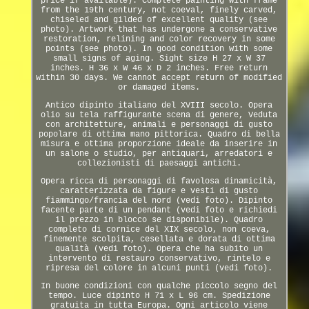
price if available). Complete painting with frame
from the 19th century, not coeval, finely carved,
chiseled and gilded of excellent quality (see
photo). Artwork that has undergone a conservative
restoration, relining and color recovery in some
points (see photo). In good condition with some
small signs of aging. Sight size H 27 x W 37
inches. H 36 x W 46 x D 2 inches. Free return
within 30 days. We cannot accept return of modified
or damaged items.
Antico dipinto italiano del XVIII secolo. Opera
olio su tela raffigurante scena di genere, Veduta
con architetture, animali e personaggi di gusto
popolare di ottima mano pittorica. Quadro di bella
misura e ottima proporzione ideale da inserire in
un salone o studio, per antiquari, arredatori e
collezionisti di paesaggi antichi.
Opera ricca di personaggi di favolosa dinamicità,
caratterizzata da figure e vesti di gusto
fiammingo/francia del nord (vedi foto). Dipinto
facente parte di un pendant (vedi foto e richiedi
il prezzo in blocco se disponibile). Quadro
completo di cornice del XIX secolo, non coeva,
finemente scolpita, cesellata e dorata di ottima
qualità (vedi foto). Opera che ha subito un
intervento di restauro conservativo, rintelo e
ripresa del colore in alcuni punti (vedi foto).
In buone condizioni con qualche piccolo segno del
tempo. Luce dipinto H 71 x L 96 cm. Spedizione
gratuita in tutta Europa. Ogni articolo viene