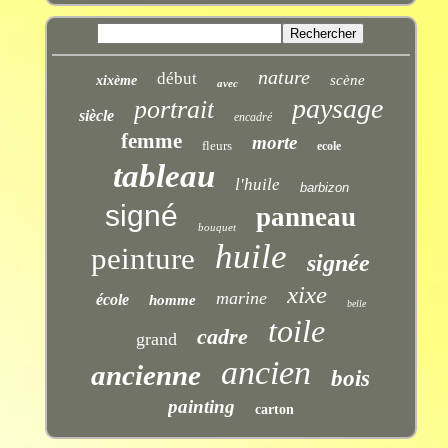
nature
début
scène
xixème
avec
paysage
portrait
siècle
encadré
femme
morte
fleurs
ecole
tableau
l'huile
barbizon
signé
panneau
bouquet
huile
peinture
signée
xixe
marine
école
homme
belle
toile
cadre
grand
ancien
ancienne
bois
painting
carton