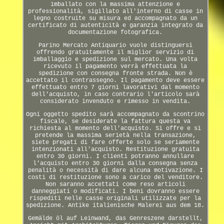
imballato con la massima attenzione e
professionalità, sigillato all'interno di casse in
legno costruite su misura ed accompagnato da un
certificato di autenticità e garanzia integrato da
documentazione fotografica.
Parino Mercato Antiquario vuole distinguersi
offrendo gratuitamente il miglior servizio di
imballaggio e spedizione sul mercato. Una volta
ricevuto il pagamento verrà effettuata la
spedizione con consegna fronte strada. Non è
accettato il contrassegno. Il pagamento deve essere
effettuato entro 7 giorni lavorativi dal momento
dell'acquisto, in caso contrario l'articolo sarà
considerato invenduto e rimesso in vendita.
Ogni oggetto spedito sarà accompagnato da scontrino
fiscale, se desiderate la fattura questa va
richiesta al momento dell'acquisto. Si offre e si
pretende la massima serietà nella transazione,
siete pregati di fare offerte solo se seriamente
intenzionati all'acquisto. Restituzione gratuita
entro 30 giorni. I clienti potranno annullare
l'acquisto entro 30 giorni dalla consegna senza
penalità o necessità di dare alcuna motivazione. I
costi di restituzione sono a carico del venditore.
Non saranno accettati come reso articoli
danneggiati o modificati. I beni dovranno essere
rispediti nelle casse originali utilizzate per la
spedizione. Antike italienische Malerei aus dem 18.
Gemälde öl auf Leinwand, das Genreszene darstellt,