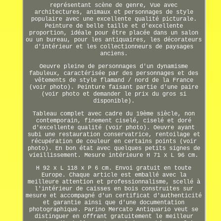
représentant scène de genre, Vue avec
architectures, animaux et personnages de style
populaire avec une excellente qualité picturale.
Peinture de belle taille et d'excellente
proportion, idéale pour être placée dans un salon
ou un bureau, pour les antiquaires, les décorateurs
d'intérieur et les collectionneurs de paysages
anciens.
Oeuvre pleine de personnages d'un dynamisme
fabuleux, caractérisée par des personnages et des
vêtements de style flamand / nord de la France
(voir photo). Peinture faisant partie d'une paire
(voir photo et demander le prix du gros si
disponible).
Tableau complet avec cadre du 19ème siècle, non
contemporain, finement ciselé, ciselé et doré
d'excellente qualité (voir photo). Oeuvre ayant
subi une restauration conservatrice, rentoilage et
récupération de couleur en certains points (voir
photo). En bon état avec quelques petits signes de
vieillissement. Mesure intérieure H 71 x L 96 cm.
H 92 x L 118 x P 6 cm. Envoi gratuit en toute
Europe. Chaque article est emballé avec la
meilleure attention et professionnalisme, scellé à
l'intérieur de caisses en bois construites sur
mesure et accompagné d'un certificat d'authenticité
et garantie ainsi que d'une documentation
photographique. Parino Mercato Antiquario veut se
distinguer en offrant gratuitement le meilleur