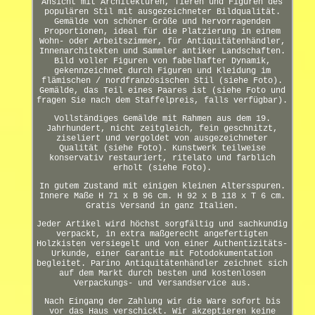
Ansicht mit Architekturen, Tieren und Figuren des
populären Stil mit ausgezeichneter Bildqualität.
Gemälde von schöner Größe und hervorragenden
Proportionen, ideal für die Platzierung in einem
Wohn- oder Arbeitszimmer, für Antiquitätenhändler,
Innenarchitekten und Sammler antiker Landschaften.
Bild voller Figuren von fabelhafter Dynamik,
gekennzeichnet durch Figuren und Kleidung im
flämischen / nordfranzösischen Stil (siehe Foto).
Gemälde, das Teil eines Paares ist (siehe Foto und
fragen Sie nach dem Staffelpreis, falls verfügbar).
Vollständiges Gemälde mit Rahmen aus dem 19.
Jahrhundert, nicht zeitgleich, fein geschnitzt,
ziseliert und vergoldet von ausgezeichneter
Qualität (siehe Foto). Kunstwerk teilweise
konservativ restauriert, ritelato und farblich
erholt (siehe Foto).
In gutem Zustand mit einigen kleinen Altersspuren.
Innere Maße H 71 x B 96 cm. H 92 x B 118 x T 6 cm.
Gratis Versand in ganz Italien.
Jeder Artikel wird höchst sorgfältig und sachkundig
verpackt, in extra maßgerecht angefertigten
Holzkisten versiegelt und von einer Authentizitäts-
Urkunde, einer Garantie mit Fotodokumentation
begleitet. Parino Antiquitätenhändler zeichnet sich
auf dem Markt durch besten und kostenlosen
Verpackungs- und Versandservice aus.
Nach Eingang der Zahlung wir die Ware sofort bis
vor das Haus verschickt. Wir akzeptieren keine