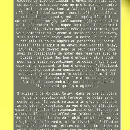
excellente idée de cadeau. L'envoi sera fait avec
sérieux, à moins que vous ne préfériez une remise
en mains propres, tout à fait possible si vous
effectuez le déplacement. Aussi, afin que celle-ci
soit prise en compte, est-il impératif, si le
carton est endommagé, suffisamment (il vous revient
de le déterminer à l'inspection) à quelque endroit
que ce soit, et/ou ouvert, même partiellement, que
vous demandiez au livreur d'indiquer des réserves,
s'il s'agit d'un envoi avec la Poste, ou que vous
refusiez le colis auprès du personnel du point
relais, s'il s'agit d'un envoi avec Mondial Relay,
SAUF si, vous devrez donc le leur demander, vous
avez la possibilité de noter des réserves avec le
boîtier de scans des bon d'envois - alors vous
pourrez ensuite réceptionner le colis - avant que
ceux-ci ne scannent le bon d'envoi ou n'effectuent
toute autre opération consistant à confirmer que
vous avez bien récupéré le colis ; autrement dit
demandez à bien vérifier l'état du carton, en
n'omettant aucun endroit, dans ces deux cas de
figure avant qu'ils n'agissent.
S'agissant de Mondial Relay, dans le cas où votre
refus de réception est formulé, le colis sera
conservé par le point relais afin d'être retourné
au service d'expertise, en vue d'une vérification
visant à signaler la responsabilité des livreurs et
à rendre l'assurance effective (éléments glanés sur
leur site) dans le cas où l'objet serait endommagé.
S'agissant de la Poste, si la livraison s'effectue
dans votre boîte aux lettres car les dimensions du