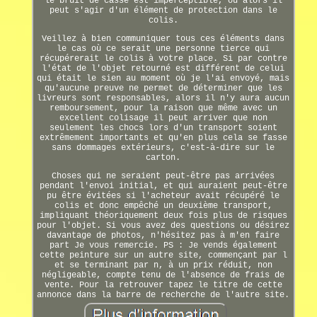
le bruit de casse est imperceptible, ou alors il
peut s'agir d'un élément de protection dans le
colis.
Veillez à bien communiquer tous ces éléments dans
le cas où ce serait une personne tierce qui
récupérerait le colis à votre place. Si par contre
l'état de l'objet retourné est différent de celui
qui était le sien au moment où je l'ai envoyé, mais
qu'aucune preuve ne permet de déterminer que les
livreurs sont responsables, alors il n'y aura aucun
remboursement, pour la raison que même avec un
excellent colisage il peut arriver que non
seulement les chocs lors d'un transport soient
extrêmement importants et qu'en plus cela se fasse
sans dommages extérieurs, c'est-à-dire sur le
carton.
Choses qui ne seraient peut-être pas arrivées
pendant l'envoi initial, et qui auraient peut-être
pu être évitées si l'acheteur avait récupéré le
colis et donc empêché un deuxième transport,
impliquant théoriquement deux fois plus de risques
pour l'objet. Si vous avez des questions ou désirez
davantage de photos, n'hésitez pas à m'en faire
part Je vous remercie. PS : Je vends également
cette peinture sur un autre site, commençant par l
et se terminant par n, à un prix réduit, non
négligeable, compte tenu de l'absence de frais de
vente. Pour la retrouver tapez le titre de cette
annonce dans la barre de recherche de l'autre site.