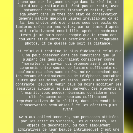
jaune que sur le jaune-orange dans la réalité, et
doté d'une garniture qui n'est pas en reste, avec
notamment ces motifs floraux en relief, est
également dans un très bon état de conservation
général malgré quelques usures inévitables ça et
là. Les photos ont été prises sous des puits de
lumières crées par mes velux, par un temps d'après-
midi relativement ensoleillé. Après de nombreux
tests je me suis rendu compte que le rendu des
couleurs situé entre la première et la cinquième
photos. Et ce quelle que soit la distance.
Est celui qui restitue le plus fidèlement celui que
l'on peut observer dans des conditions que la
plupart des gens pourraient considérer comme
"normales", à savoir qui proposeraient un bon
compromis entre source de lumière suffisante et
couleurs nuancées sans excès. Notez cependant que
les écrans d'ordinateurs ou de téléphones portables
autre que les miens, et selon leurs luminosité et
contraste, peuvent venir plus ou moins modifier les
résultats auxquels je suis parvenu. Ces éléments à
l'esprit, vous pouvez néanmoins considérer mes
clichés comme des sources suffisamment
représentatives de la réalité, dans des conditions
d'observation semblables à celles décrites plus
avant.
Avis aux collectionneurs, aux personnes attirées
par les articles vintages, les curiosités, les
objets de décoration, ou tout simplement
admiratives de leur beauté intrinsèque! C'est une