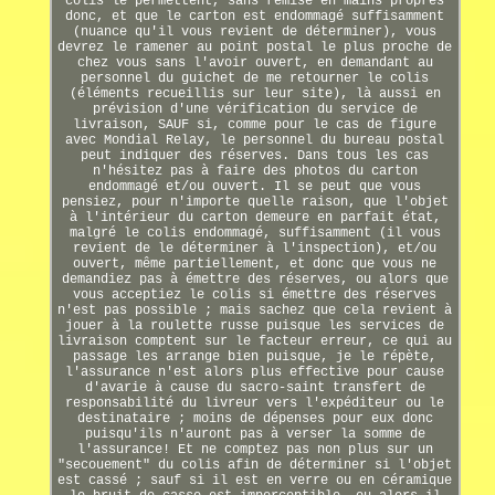
colis le permettent, sans remise en mains propres
donc, et que le carton est endommagé suffisamment
(nuance qu'il vous revient de déterminer), vous
devrez le ramener au point postal le plus proche de
chez vous sans l'avoir ouvert, en demandant au
personnel du guichet de me retourner le colis
(éléments recueillis sur leur site), là aussi en
prévision d'une vérification du service de
livraison, SAUF si, comme pour le cas de figure
avec Mondial Relay, le personnel du bureau postal
peut indiquer des réserves. Dans tous les cas
n'hésitez pas à faire des photos du carton
endommagé et/ou ouvert. Il se peut que vous
pensiez, pour n'importe quelle raison, que l'objet
à l'intérieur du carton demeure en parfait état,
malgré le colis endommagé, suffisamment (il vous
revient de le déterminer à l'inspection), et/ou
ouvert, même partiellement, et donc que vous ne
demandiez pas à émettre des réserves, ou alors que
vous acceptiez le colis si émettre des réserves
n'est pas possible ; mais sachez que cela revient à
jouer à la roulette russe puisque les services de
livraison comptent sur le facteur erreur, ce qui au
passage les arrange bien puisque, je le répète,
l'assurance n'est alors plus effective pour cause
d'avarie à cause du sacro-saint transfert de
responsabilité du livreur vers l'expéditeur ou le
destinataire ; moins de dépenses pour eux donc
puisqu'ils n'auront pas à verser la somme de
l'assurance! Et ne comptez pas non plus sur un
"secouement" du colis afin de déterminer si l'objet
est cassé ; sauf si il est en verre ou en céramique