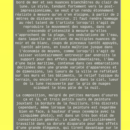
bord de mer et ses nuances blanchâtres du clair de
lune. Le style, tendant fortement vers le post-
impressionnisme, se veut d'un rendu étonnement
réaliste à mesure qu'on s'en éloigne, à partir de 2
mètres de distance environ. Il faut rendre hommage
au réel talent de l'artiste lorsqu'il s'agit de
reproduire le mouvement des vagues, dans un
crescendo d'intensité à mesure qu'elles
s'approchent de la plage, les ondulations de l'eau,
dans laquelle se jettent de multiples nuances de
noir et de blanc, coups de pinceaux tantôt appuyés,
tantôt aériens, en toute maîtrise jusque dans
l'économie de moyens, comme lorsqu'il s'agit de
laisser volontairement entrevoir par endroits le
support pour des effets supplémentaires, l'âme
d'une baie maritime, contenue dans ces embarcations
déclinées dans une grande variété d'apparences et
de dimensions, les lueurs de la ville se reflétant
sur les murs et les bâtiments, le relief typique du
terrain, ou encore le contraste dans le ciel, lueur
de la lune recouverte par le gris de nuages
scindant le bleu pâle de la nuit.
La composition, malgré de petites marques d'usures
ça et là, et trois petits sauts de peinture
jouxtant la bordure de la feuillure, très discrets
cependant, même lorsque la peinture est regardée
bien en face, à hauteur d'yeux (exemple avec la
cinquième photo), est dans un très bon état de
conservation général. Le cadre, particulièrement
travaillé dans sa dorure disparate pour des effets
d'une grande élégance, qui tirent davantage sur le