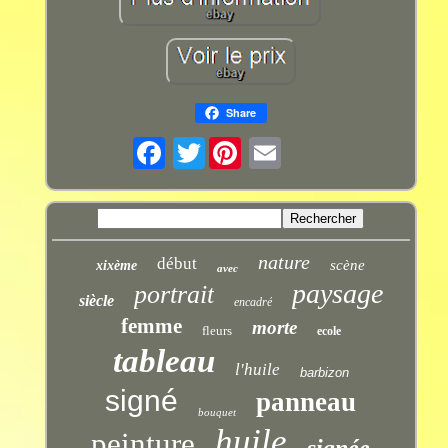
Share
Twitter
nature
début
scène
xixème
avec
paysage
portrait
siècle
encadré
femme
morte
fleurs
ecole
tableau
l'huile
barbizon
signé
panneau
bouquet
huile
peinture
signée