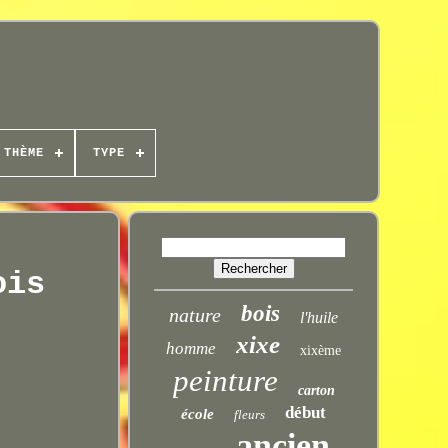
THÈME
TYPE
ois
bois
nature
l'huile
xixe
homme
xixème
peinture
carton
début
école
fleurs
ancien