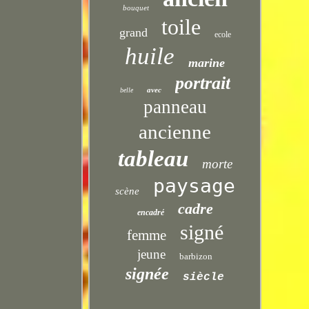
bouquet
toile
grand
ecole
huile
marine
portrait
avec
belle
panneau
ancienne
tableau
morte
paysage
scène
cadre
encadré
signé
femme
jeune
barbizon
signée
siècle